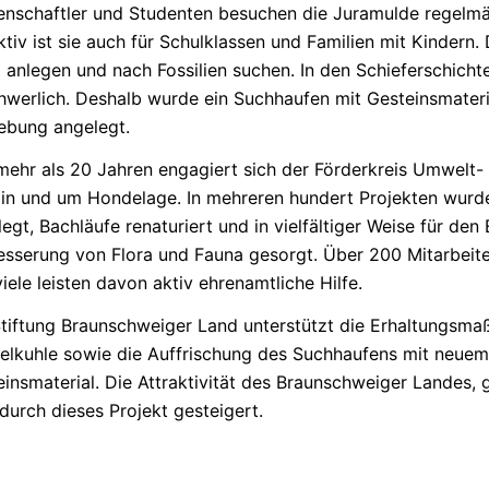
enschaftler
und Studenten besuchen die Juramulde regelmä
ktiv ist sie auch für Schulklassen und Familien mit Kindern.
 anlegen und nach Fossilien suchen. In den
Schieferschicht
hwerlich. Deshalb wurde ein Suchhaufen mit
Gesteinsmateri
bung angelegt.
 mehr als 20 Jahren engagiert sich der Förderkreis Umwelt-
“ in und um Hondelage. In mehreren hundert Projekten wur
egt, Bachläufe renaturiert und in vielfältiger Weise für den 
esserung von Flora und Fauna gesorgt. Über 200 Mitarbeiter
iele leisten davon aktiv ehrenamtliche Hilfe.
Stiftung Braunschweiger Land unterstützt die
Erhaltungsma
elkuhle sowie die Auffrischung des Suchhaufens mit neue
insmaterial.
Die Attraktivität des Braunschweiger Landes, g
durch dieses Projekt gesteigert.