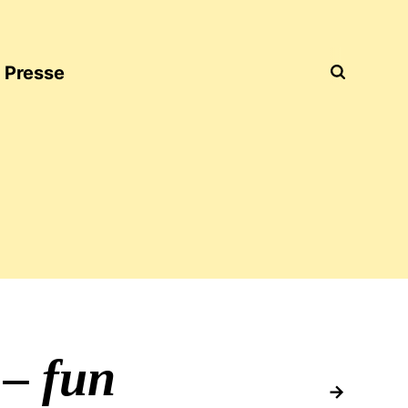
Presse
 – fun
nachfolg