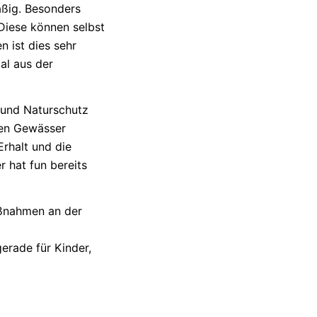
ßig. Besonders
 Diese können selbst
en
ist dies sehr
al
aus der
 und Naturschutz
den Gewässer
Erhalt und die
 hat fun bereits
ßnahmen
an der
m
erade für Kinder,