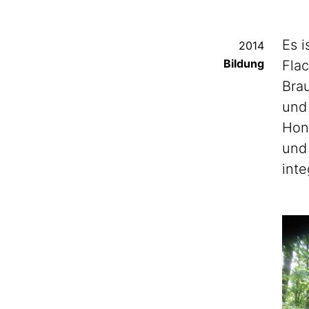
Es i
2014
Bildung
Fla
Bra
und
Hond
und
inte