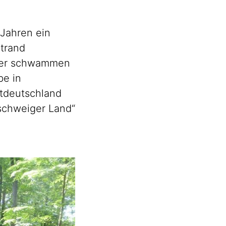
 Jahren ein
strand
rier schwammen
be in
tdeutschland
schweiger
Land“