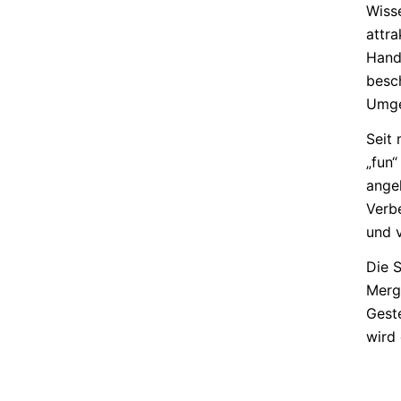
Wiss
attra
Hand
besc
Umge
Seit
„fun
angel
Verb
und v
Die 
Merg
Geste
wird 