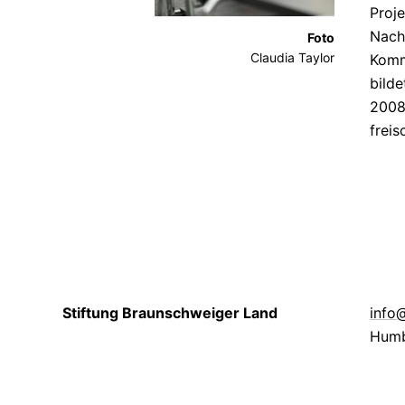
Proj
Nac
Foto
Claudia Taylor
Komm
bilde
2008
freis
Stiftung Braunschweiger Land
info
Humb