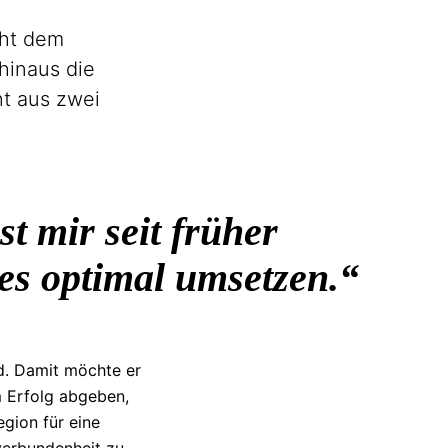
eht dem
hinaus die
ht aus zwei
t mir seit früher
ies optimal umsetzen.
d. Damit möchte er
 Erfolg abgeben,
egion für eine
erbundenheit
zu