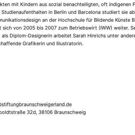
ekten mit Kindern aus sozial
benachteiligten,
oft indigenen F
h
Studienaufenthalten
in Berlin und Barcelona studiert sie a
unikationsdesign
an der Hochschule für Bildende Künste 
t sich von 2005 bis 2007 zum Betriebswirt (
IWW
) weiter. 
 als
Diplom-Designerin
arbeitet Sarah Hinrichs unter ander
chaffende Grafikerin und Illustratorin.
@stiftungbraunschweigerland.de
oldtstraße 32d
,
38106 Braunschweig