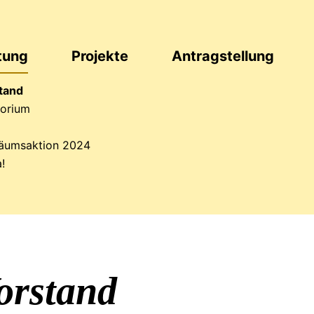
ftung
Projekte
Antrag
stellung
tand
torium
läumsaktion
2024
!
orstand