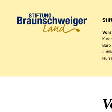
Sti
Vors
Kura
Büro
Jubi
Hurra
V