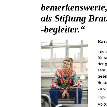
bemerkenswerte
als Stiftung Br
-begleiter.
Sar
Ihre
für 
der
g
sehr 
gesel
Braun
zu ve
1979 
Abitu