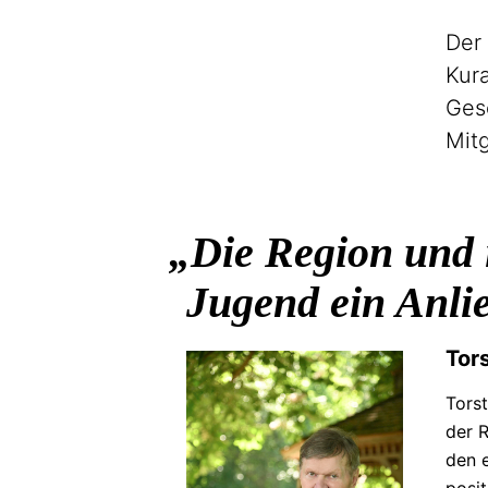
Der
Kura
Ges
Mitg
Die Region und i
Jugend ein Anlie
Tor
Tors
der 
den e
posi