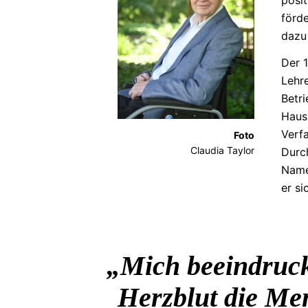
förd
dazu 
Der 
Lehr
Betri
Haus
Verfa
Foto
Claudia Taylor
Durc
Name
er si
Mich beeindruck
Herzblut die Me