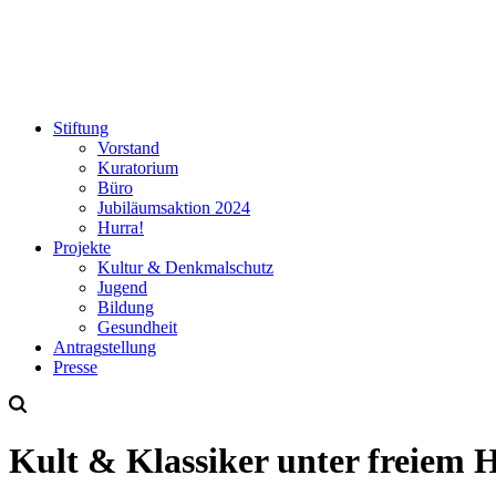
Stiftung
Vorstand
Kuratorium
Büro
Jubiläumsaktion
2024
Hurra!
Projekte
Kultur & Denkmalschutz
Jugend
Bildung
Gesundheit
Antrag
stellung
Presse
Kult & Klassiker unter freiem