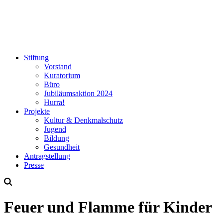
Stiftung
Vorstand
Kuratorium
Büro
Jubiläumsaktion
2024
Hurra!
Projekte
Kultur & Denkmalschutz
Jugend
Bildung
Gesundheit
Antrag
stellung
Presse
Feuer und Flamme für Kinder