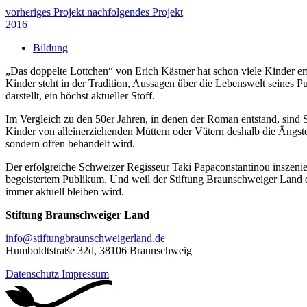
vorheriges Projekt
nachfolgendes Projekt
2016
Bildung
„Das doppelte Lottchen“ von Erich Kästner hat schon viele Kinder er
Kinder steht in der Tradition, Aussagen über die Lebenswelt seines
darstellt, ein höchst aktueller Stoff.
Im Vergleich zu den 50er Jahren, in denen der Roman entstand, sind
Kinder von
alleinerziehenden
Müttern oder Vätern deshalb die Ängst
sondern offen behandelt wird.
Der erfolgreiche Schweizer Regisseur Taki
Papaconstantinou
inszenie
begeistertem Publikum. Und weil der Stiftung Braunschweiger Land d
immer aktuell bleiben wird.
Stiftung Braunschweiger Land
info@stiftungbraunschweigerland.de
Humboldtstraße 32d
,
38106 Braunschweig
Datenschutz
Impressum