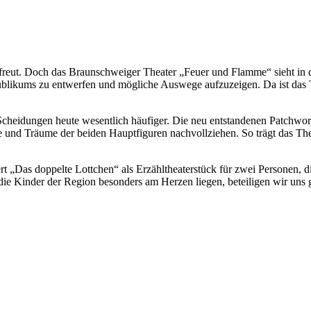
freut. Doch das Braunschweiger Theater „Feuer und Flamme“ sieht in d
 Publikums zu entwerfen und mögliche Auswege aufzuzeigen. Da ist da
 Scheidungen heute wesentlich häufiger. Die neu entstandenen
Patchwor
e und Träume der beiden Hauptfiguren
nachvollziehen.
So trägt das The
rt „Das doppelte Lottchen“ als
Erzähltheaterstück
für zwei Personen, di
ie Kinder der Region besonders am Herzen liegen, beteiligen wir uns g