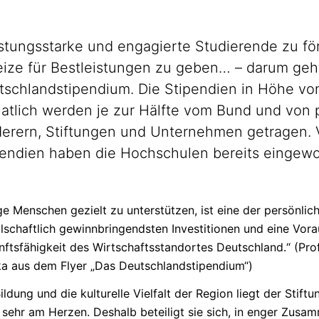
istungsstarke
und engagierte Studierende zu för
eize für Bestleistungen zu geben… – darum geh
tschlandstipendium.
Die Stipendien in Höhe vo
atlich werden je zur Hälfte vom Bund und von 
derern, Stiftungen und Unternehmen getragen. 
pendien haben die Hochschulen bereits eingew
e Menschen gezielt zu unterstützen, ist eine der persönlic
lschaftlich
gewinnbringendsten
Investitionen und eine Vora
ftsfähigkeit
des
Wirtschaftsstandortes
Deutschland.“ (Prof
a aus dem Flyer „Das
Deutschlandstipendium“)
ildung und die kulturelle Vielfalt der Region liegt der Stif
sehr am Herzen. Deshalb beteiligt sie sich, in enger Zusa