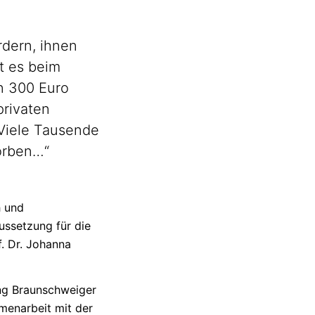
dern, ihnen
t es beim
n 300 Euro
privaten
Viele Tausende
orben…“
h und
ussetzung für die
. Dr. Johanna
tung Braunschweiger
mmenarbeit mit der