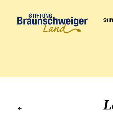
Sti
Jubi
L
vorheriges Projekt