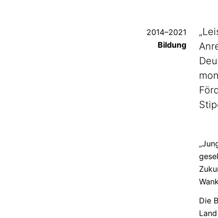
„Le
2014
–
2021
Bildung
Anr
Deu
mon
För
Sti
„Jung
gesel
Zukun
Wank
Die B
Land 