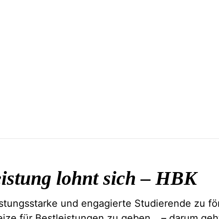
istung lohnt sich –
HBK
istungsstarke und engagierte Studierende zu fö
eize für Bestleistungen zu geben… – darum geh