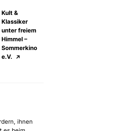
Kult &
Klassiker
unter freiem
Himmel –
Sommerkino
e.V.
↗
rdern, ihnen
t es beim