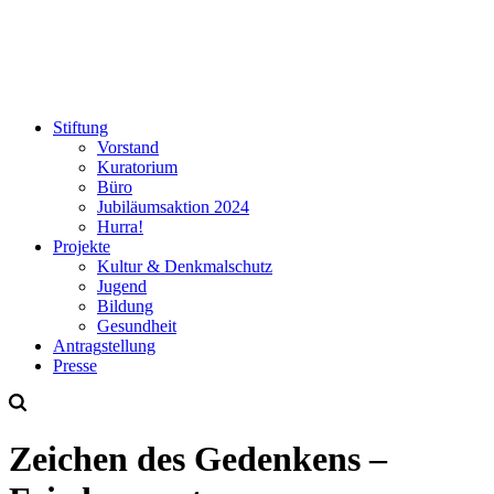
Stiftung
Vorstand
Kuratorium
Büro
Jubiläumsaktion
2024
Hurra!
Projekte
Kultur & Denkmalschutz
Jugend
Bildung
Gesundheit
Antrag
stellung
Presse
Zeichen des Gedenkens –