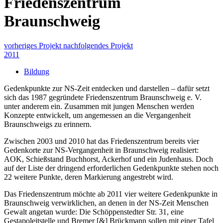
Friedenszentrum
Braunschweig
vorheriges Projekt
nachfolgendes Projekt
2011
Bildung
Gedenkpunkte zur
NS-
Zeit entdecken und darstellen – dafür setzt
sich das 1987 gegründete
Friedenszentrum
Braunschweig e. V.
unter anderem ein. Zusammen mit jungen Menschen werden
Konzepte entwickelt, um angemessen an die Vergangenheit
Braunschweigs zu erinnern.
Zwischen 2003 und 2010 hat das
Friedenszentrum
bereits vier
Gedenkorte zur
NS-
Vergangenheit in Braunschweig realisiert:
AOK
, Schießstand Buchhorst, Ackerhof und ein Judenhaus. Doch
auf der Liste der dringend erforderlichen Gedenkpunkte stehen noch
22 weitere Punkte, deren Markierung angestrebt wird.
Das
Friedenszentrum
möchte ab 2011 vier weitere Gedenkpunkte in
Braunschweig verwirklichen, an denen in der
NS-
Zeit Menschen
Gewalt angetan wurde: Die
Schöppenstedter
Str. 31, eine
Gestapoleitstelle
und Bremer [&] Brückmann sollen mit einer Tafel